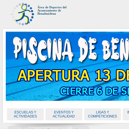
Área de Deportes del
Ayuntamiento de
Benalmádena
ESCUELAS Y
EVENTOS Y
LIGAS Y
ACTIVIDADES
ACTUALIDAD
COMPETICIONES