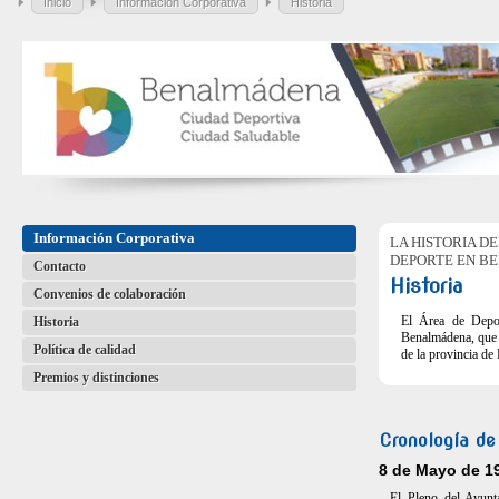
Inicio
Información Corporativa
Historia
Información Corporativa
LA HISTORIA D
DEPORTE EN B
Contacto
Historia
Convenios de colaboración
El Área de Depor
Historia
Benalmádena, que a
Política de calidad
de la provincia de
Premios y distinciones
Cronología de
8 de Mayo de 1
El Pleno del Ayunt