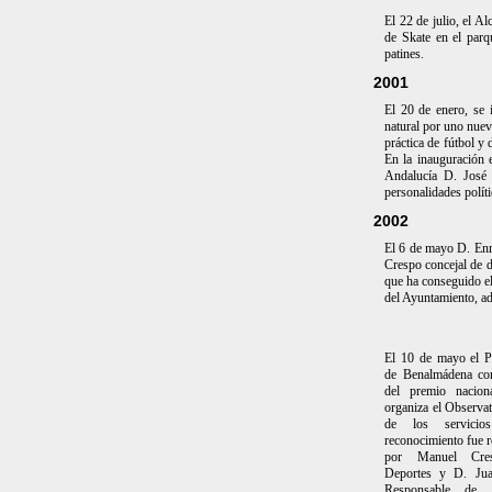
El 22 de julio, el 
de Skate en el parq
patines.
2001
El 20 de enero, se
natural por uno nuev
práctica de fútbol y
En la inauguración 
Andalucía D. José 
personalidades polít
2002
El 6 de mayo D. Enr
Crespo concejal de 
que ha conseguido el
del Ayuntamiento, ad
El 10 de mayo el P
de Benalmádena cons
del premio nacion
organiza el Observat
de los servicios
reconocimiento fue r
por Manuel Cres
Deportes y D. Jua
Responsable de 