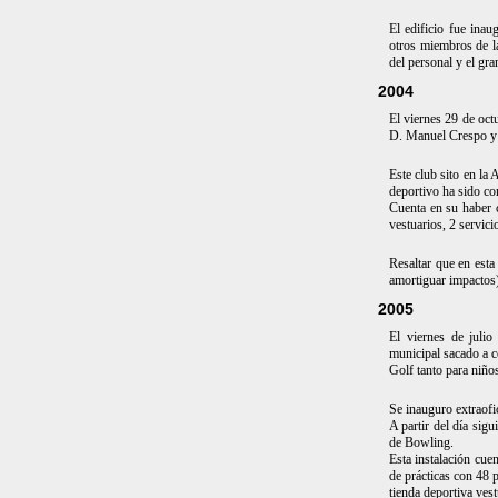
El edificio fue ina
otros miembros de l
del personal y el gr
2004
El viernes 29 de oct
D. Manuel Crespo y o
Este club sito en la 
deportivo ha sido c
Cuenta en su haber c
vestuarios, 2 servici
Resaltar que en esta
amortiguar impactos
2005
El viernes de jul
municipal sacado a c
Golf tanto para niño
Se inauguro extraofic
A partir del día sigu
de Bowling.
Esta instalación cu
de prácticas con 48 p
tienda deportiva vest