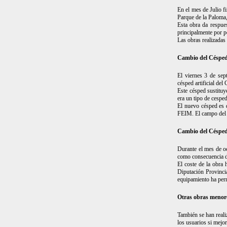
En el mes de Julio f
Parque de la Paloma,
Esta obra da respue
principalmente por p
Las obras realizada
Cambio del Césped 
El viernes 3 de se
césped artificial del
Este césped sustituye
era un tipo de cesped
El nuevo césped es d
FEIM. El campo del T
Cambio del Césped 
Durante el mes de oc
como consecuencia del
El coste de la obra
Diputación Provincia
equipamiento ha per
Otras obras menore
También se han reali
los usuarios si mejor