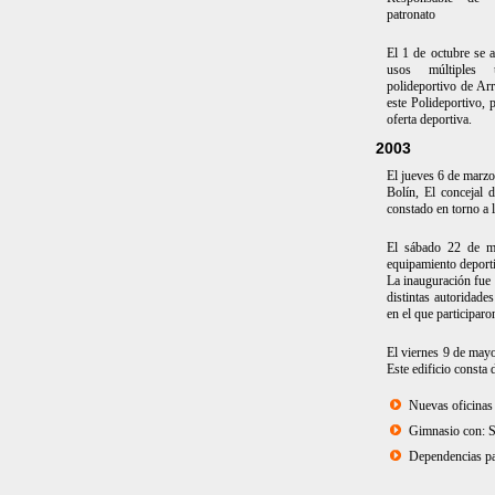
patronato
El 1 de octubre se a
usos múltiples 
polideportivo de Arr
este Polideportivo, 
oferta deportiva.
2003
El jueves 6 de marzo
Bolín, El concejal
constado en torno a 
El sábado 22 de ma
equipamiento deport
La inauguración fue 
distintas autoridade
en el que participar
El viernes 9 de mayo
Este edificio consta 
Nuevas oficinas
Gimnasio con: Sa
Dependencias par