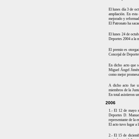
El lunes día 3 de o
ampliación. En esta 
mejorado y reformado
El Patronato ha saca
El lunes 24 de octub
Deportes 2004 a la me
El premio es otorgad
Concejal de Deporte
En dicho acto que se
Miguel Ángel Jimén
como mejor promesa 
A dicho acto fue un
miembros de la Junta
En total asistieron u
2006
1.- El 12 de mayo s
Deportes D. Manuel
representante de la 
El acto tuvo lugar a
2.- El 15 de diciemb