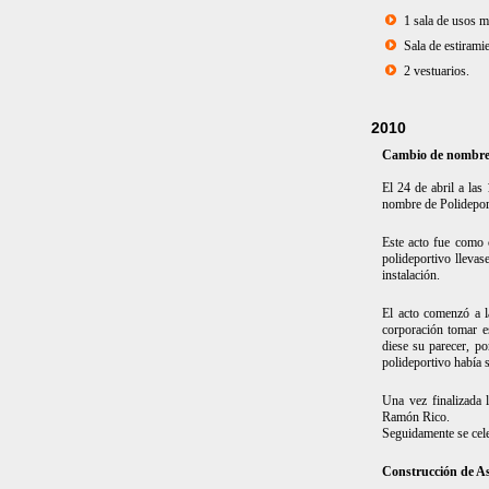
1 sala de usos m
Sala de estirami
2 vestuarios.
2010
Cambio de nombre 
El 24 de abril a las
nombre de Polidepor
Este acto fue como 
polideportivo llevas
instalación.
El acto comenzó a l
corporación tomar es
diese su parecer, po
polideportivo había 
Una vez finalizada 
Ramón Rico.
Seguidamente se cele
Construcción de As