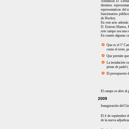
Andalucía D. Leona
distintos represent
representativas del
funcionarios público
de Hockey.
En este acto además 
D. Ernesto Martos, 
este campo sea una r
En cuanto algunas car
Que es el 1º Cam
como el resto, p
Que permite que 
La instalación 
pistas de padel (
El presupuesto d
El campo se abre al p
2009
Inauguración del Gim
El 4 de septiembre 
de la nueva adjudica