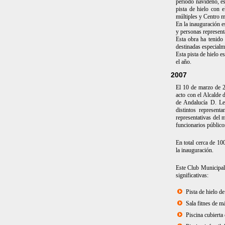
periodo navideño, e
pista de hielo con e
múltiples y Centro me
En la inauguración e
y personas represent
Esta obra ha tenido
destinadas especialme
Esta pista de hielo e
el año.
2007
El 10 de marzo de 2
acto con el Alcalde 
de Andalucía D. Le
distintos represent
representativas del
funcionarios público
En total cerca de 10
la inauguración.
Este Club Municipal
significativas:
Pista de hielo 
Sala fitnes de 
Piscina cubierta