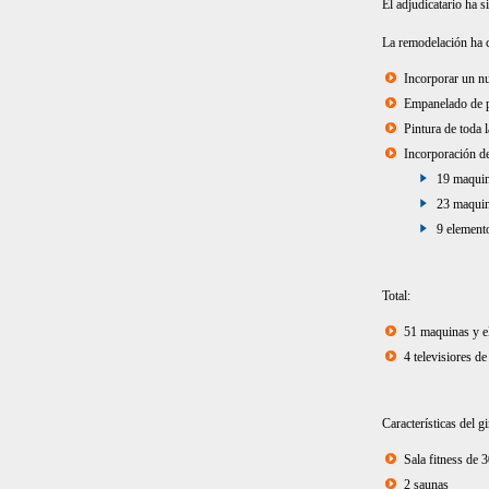
El adjudicatario ha 
La remodelación ha c
Incorporar un nu
Empanelado de p
Pintura de toda 
Incorporación d
19 maquina
23 maquin
9 element
Total:
51 maquinas y e
4 televisiores d
Características del g
Sala fitness de 
2 saunas