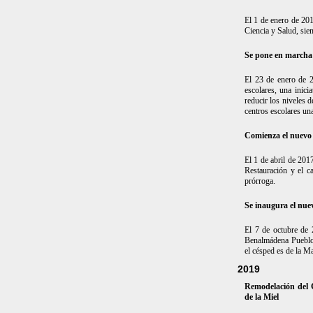
El 1 de enero de 20
Ciencia y Salud, sie
Se pone en marcha 
El 23 de enero de 
escolares, una inic
reducir los niveles 
centros escolares una
Comienza el nuevo 
El 1 de abril de 20
Restauración y el c
prórroga.
Se inaugura el nue
El 7 de octubre de 
Benalmádena Pueblo.
el césped es de la 
2019
Remodelación del C
de la Miel