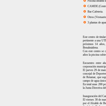
Piscina infantil 
CAMDE (Centro 
Bar-Cafeteria.
Otros (Vestuario
3 plantas de apa
Este centro de titul
pertinente a una UT
próximos 14 años, 
Benalmádena.
Con este centro se 
años la piscina cubie
Encuentro entre a
corporación municip
El jueves 29 de marz
concejal de Deporte
de Retamar, que supo
campo de agua único 
En total unas 200 pe
la Junta Directiva d
Inauguración del Ca
El viernes 30 de mar
por el Alcalde de B