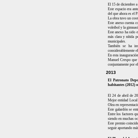
El 15 de diciembre a
Este espacio era ant
del que ahora es el P
La obra tuvo un cost
Este anexo cuenta co
voleibol y la gimnasi
Este anexo ha sido 
más clara y nítida p
municipales.
También se ha ins
considerablemente el
En esta inauguración
Manuel Crespo que fu
conjuntamente por el
2013
El Patronato Depo
habitantes (2012) 
El 24 de abril de 2
Mejor entidad Local
Olea en representació
Este galardón se ent
Entre los factores qu
siendo en muchas oc
Este premio coincid
seguir aportando más