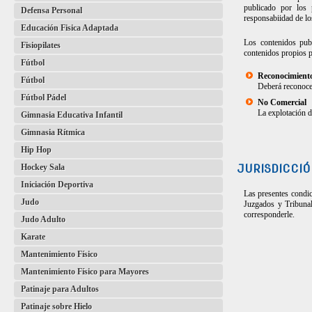
publicado por los 
Defensa Personal
responsabiidad de lo
Educación Fisica Adaptada
Los contenidos publ
Fisiopilates
contenidos propios p
Fútbol
Reconocimient
Fútbol
Deberá reconocer 
Fútbol Pádel
No Comercial
La explotación d
Gimnasia Educativa Infantil
Gimnasia Rítmica
Hip Hop
Hockey Sala
JURISDICCIÓ
Iniciación Deportiva
Las presentes condic
Judo
Juzgados y Tribunal
corresponderle.
Judo Adulto
Karate
Mantenimiento Físico
Mantenimiento Físico para Mayores
Patinaje para Adultos
Patinaje sobre Hielo