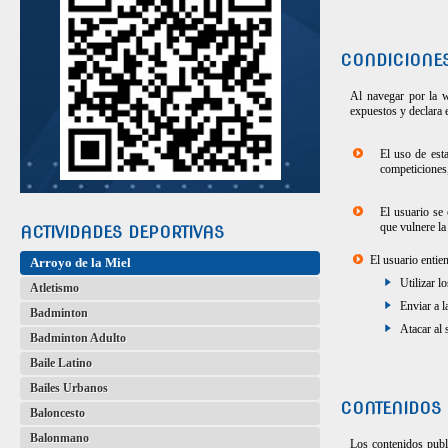
CONDICIONE
Al navegar por la w
expuestos y declara 
El uso de est
competiciones,
El usuario se
que vulnere la
ACTIVIDADES DEPORTIVAS
El usuario entie
Arroyo de la Miel
Utilizar 
Atletismo
Enviar a l
Badminton
Atacar al 
Badminton Adulto
Baile Latino
Bailes Urbanos
CONTENIDOS
Baloncesto
Balonmano
Los contenidos publ