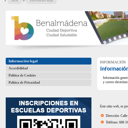
Inicio
Información legal
Información legal
INFORMACIÓN
Información
Accesibilidad
Política de Cookies
Información genera
y correo electróni
Política de Privacidad
Este sitio web, es 
Dirección: Call
Teléfono: 606 1