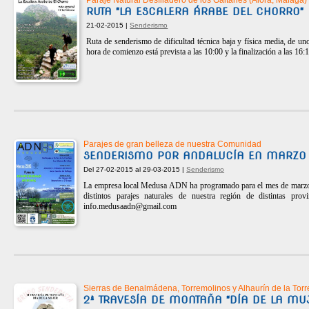
Paraje Natural Desfiladero de los Gaitanes (Álora, Málaga)
RUTA "LA ESCALERA ÁRABE DEL CHORRO"
21-02-2015 |
Senderismo
Ruta de senderismo de dificultad técnica baja y física media, de 
hora de comienzo está prevista a las 10:00 y la finalización a las 16:
Parajes de gran belleza de nuestra Comunidad
SENDERISMO POR ANDALUCÍA EN MARZO
Del 27-02-2015 al 29-03-2015 |
Senderismo
La empresa local Medusa ADN ha programado para el mes de marzo 4
distintos parajes naturales de nuestra región de distintas pro
info.medusaadn@gmail.com
Sierras de Benalmádena, Torremolinos y Alhaurín de la Torr
2ª TRAVESÍA DE MONTAÑA "DÍA DE LA MU