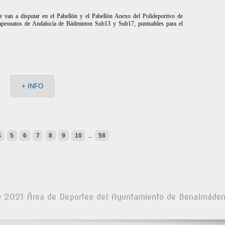
 van a disputar en el Pabellón y el Pabellón Anexo del Polideportivo de
peonatos de Andalucía de Bádminton Sub13 y Sub17, puntuables para el
+ INFO
4
5
6
7
8
9
10
...
58
 2021 Área de Deportes del Ayuntamiento de Benalmáde