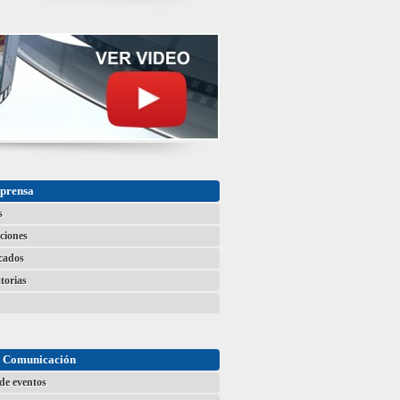
 prensa
s
ciones
cados
torias
e Comunicación
de eventos