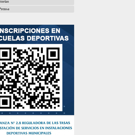
torias
Prensa