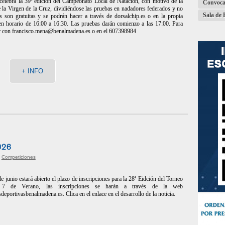
celebra la 39ª edición del Campeonato Local de Natación, con motivo de la
Convoca
de la Virgen de la Cruz, dividiéndose las pruebas en nadadores federados y no
Sala de 
s son gratuitas y se podrán hacer a través de dorsalchip.es o en la propia
 en horario de 16:00 a 16:30. Las pruebas darán comienzo a las 17:00. Para
r con
francisco.mena@benalmadena.es
o en el 607398984
+ INFO
026
|
Competiciones
e junio estará abierto el plazo de inscripciones para la 28ª Eidción del Torneo
 7 de Verano, las inscripciones se harán a través de la web
deportivasbenalmadena.es. Clica en el enlace en el desarrollo de la noticia.