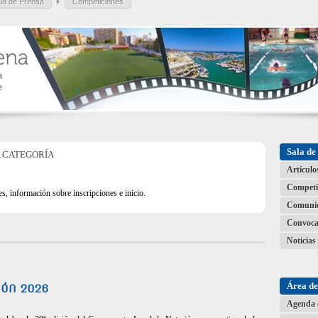
la de Prensa
Competiciones
Sala de
 CATEGORÍA
Artículo
Competi
es, información sobre inscripciones e inicio.
Comuni
Convoca
Noticias
Área d
IÓN 2026
Agenda 