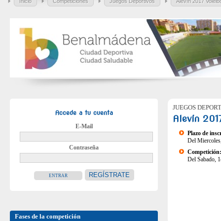
Inicio
Competiciones
Juegos Deportivos
Alevín 2017 Voleib
JUEGOS DEPORT
Accede a tu cuenta
Alevín 2017
E-Mail
Plazo de insc
Del Miercoles
Contraseña
Competición
Del Sabado, 1
REGÍSTRATE
Fases de la competición