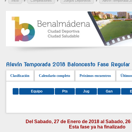
Inicio
Competiciones
Juegos Deportivos
Alevín Temporada 2
Alevín Temporada 2018 Baloncesto Fase Regular
Clasificación
Calendario completo
Próximos encuentros
Últimos
Equipo
Pts
Jug
Gan
Del Sabado, 27 de Enero de 2018 al Sabado, 26
Esta fase ya ha finalizado