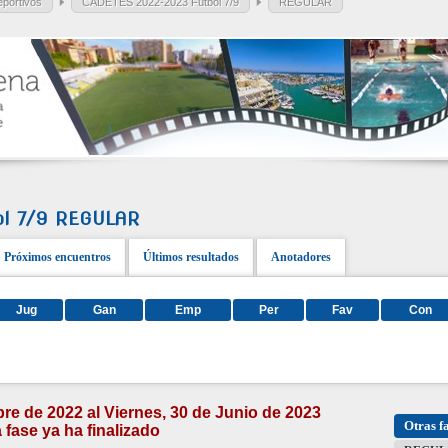
portivos
CADETES 2022-2023 Fútbol 7/9
REGULAR
ol 7/9 REGULAR
Próximos encuentros
Últimos resultados
Anotadores
Jug
Gan
Emp
Per
Fav
Con
re de 2022 al Viernes, 30 de Junio de 2023
Otras f
 fase ya ha finalizado