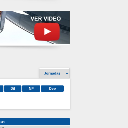
Dif
NP
Dep
ases