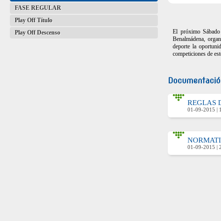
FASE REGULAR
Play Off Título
El próximo Sábado 
Play Off Descenso
Benalmádena, organ
deporte la oportuni
competiciones de este
Documentación
REGLAS 
01-09-2015 | 1
NORMATI
01-09-2015 | 