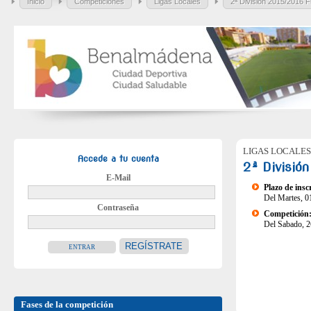
Inicio
Competiciones
Ligas Locales
2ª División 2015/2016 F
LIGAS LOCALES
Accede a tu cuenta
2ª Divisió
E-Mail
Plazo de insc
Del Martes, 0
Contraseña
Competición
Del Sabado, 2
REGÍSTRATE
Fases de la competición