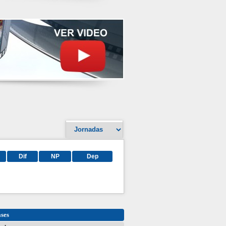
Dif
NP
Dep
ases