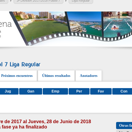
ales
3ª División 2017/2018 Fútbol 7
Liga Regular
l 7 Liga Regular
Próximos encuentros
Últimos resultados
Anotadores
Jug
Gan
Emp
Per
Fav
Con
e de 2017 al Jueves, 28 de Junio de 2018
Otras f
 fase ya ha finalizado