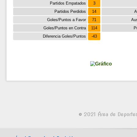
Partidos Empatados
3
Partidos Perdidos
14
A
Goles/Puntos a Favor
71
Aus
Goles/Puntos en Contra
114
P
Diferencia Goles/Puntos
-43
© 2021 Área de Deporte