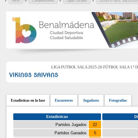
Inicio
Competiciones
Ligas Locales
LIGA FUTBOL SALA 2025-
LIGA FUTBOL SALA 2025-26 FÚTBOL SALA 1? D
VIKINGS SAIYANS
Estadísticas en la fase
Encuentros
Jugadores
Fotografías
Estadísticas
Di
Partidos Jugados
22
Partidos Ganados
5