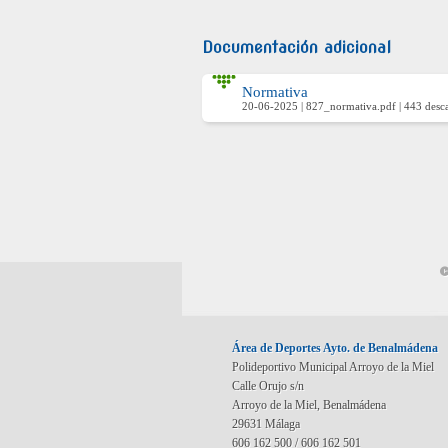
Documentación adicional
Normativa
20-06-2025 | 827_normativa.pdf | 443 desc
©
Área de Deportes Ayto. de Benalmádena
Polideportivo Municipal Arroyo de la Miel
Calle Orujo s/n
Arroyo de la Miel, Benalmádena
29631 Málaga
606 162 500 / 606 162 501