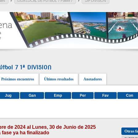
ales
LIGA LOCAL DE FUTBOL 7 Fútbol 7
1Âª DIVISION
tbol 7 1ª DIVISION
Próximos encuentros
Últimos resultados
Anotadores
Jug
Gan
Emp
Per
Fav
Con
re de 2024 al Lunes, 30 de Junio de 2025
Otras f
 fase ya ha finalizado