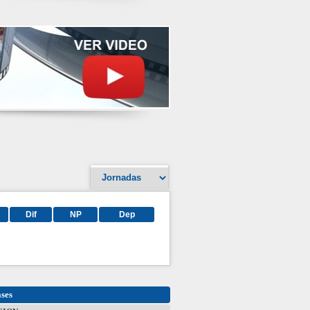
Dif
NP
Dep
ases