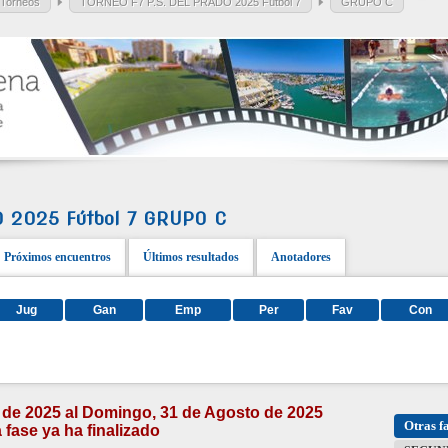
 Torneos
TORNEO F7 P.S. DEL PRADO 2025 Fútbol 7
GRUPO C
O 2025 Fútbol 7 GRUPO C
Próximos encuentros
Últimos resultados
Anotadores
Jug
Gan
Emp
Per
Fav
Con
o de 2025 al Domingo, 31 de Agosto de 2025
Otras f
 fase ya ha finalizado