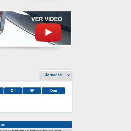
Dif
NP
Dep
ases