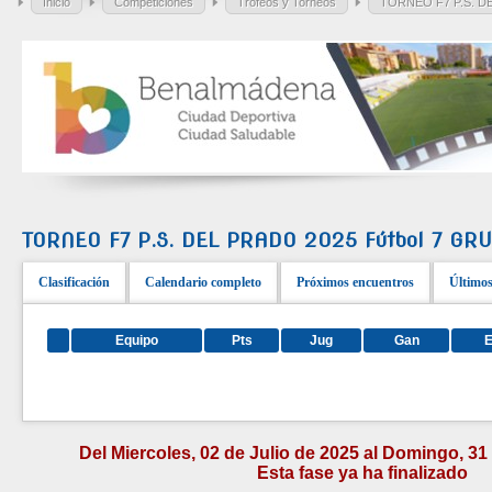
Inicio
Competiciones
Trofeos y Torneos
TORNEO F7 P.S. DE
TORNEO F7 P.S. DEL PRADO 2025 Fútbol 7 GR
Clasificación
Calendario completo
Próximos encuentros
Últimos
Equipo
Pts
Jug
Gan
Del Miercoles, 02 de Julio de 2025 al Domingo, 3
Esta fase ya ha finalizado