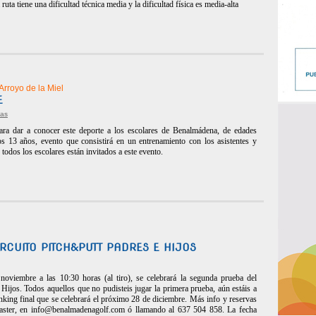
ruta tiene una dificultad técnica media y la dificultad física es media-alta
Arroyo de la Miel
E
vas
para dar a conocer este deporte a los escolares de Benalmádena, de edades
s 13 años, evento que consistirá en un entrenamiento con los asistentes y
todos los escolares están invitados a este evento.
RCUITO PITCH&PUTT PADRES E HIJOS
viembre a las 10:30 horas (al tiro), se celebrará la segunda prueba del
Hijos. Todos aquellos que no pudisteis jugar la primera prueba, aún estáis a
nking final que se celebrará el próximo 28 de diciembre. Más info y reservas
aster, en
info@benalmadenagolf.com
ó llamando al 637 504 858. La fecha