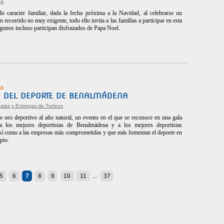
es
 caracter familiar, dada la fecha próxima a la Navidad, al celebrarse un
recorrido no muy exigente, todo ello invita a las familias a participar en esta
algunos incluso participan disfrazados de Papa Noel.
a
A DEL DEPORTE DE BENALMÁDENA
alas y Entregas de Trofeos
e oro deportivo al año natural, un evento en el que se reconoce en una gala
a los mejores deportistas de Benalmádena y a los mejores deportistas
así como a las empresas más comprometidas y que más fomentan el deporte en
pio.
5
6
7
8
9
10
11
...
37