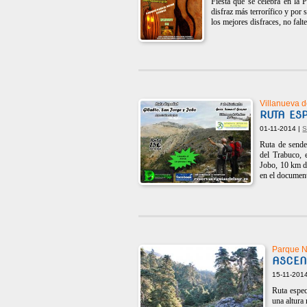
Fiesta que se celebra en la 
disfraz más terrorífico y por s
los mejores disfraces, no falte
Villanueva 
RUTA ES
01-11-2014 |
S
Ruta de sende
del Trabuco, 
Jobo, 10 km de
en el documen
Parque Na
ASCEN
15-11-201
Ruta espe
una altura