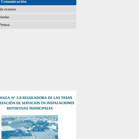
e Comunicación
de eventos
torias
Prensa