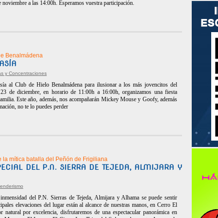
de noviembre a las 14:00h. Esperamos vuestra participación.
 de Benalmádena
TASÍA
as y Concentraciones
ía al Club de Hielo Benalmádena para ilusionar a los más jovencitos del
23 de diciembre, en horario de 11:00h a 16:00h, organizamos una fiesta
la familia. Este año, además, nos acompañarán Mickey Mouse y Goofy, además
imación, no te lo puedes perder
 la mítica batalla del Peñón de Frigiliana
PECIAL DEL P.N. SIERRA DE TEJEDA, ALMIJARA Y
enderismo
 inmensidad del P.N. Sierras de Tejeda, Almijara y Alhama se puede sentir
ipales elevaciones del lugar están al alcance de nuestras manos, en Cerro El
or natural por excelencia, disfrutaremos de una espectacular panorámica en