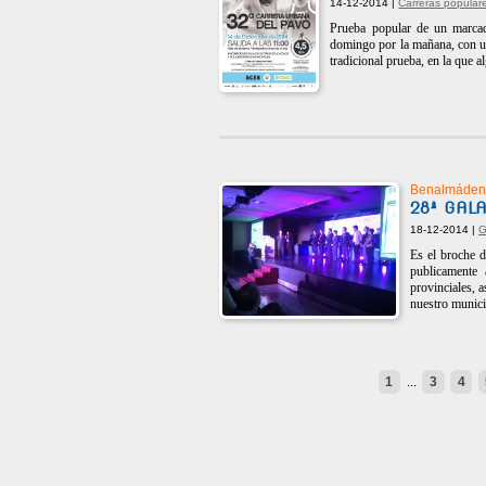
14-12-2014 |
Carreras popular
Prueba popular de un marcado
domingo por la mañana, con un 
tradicional prueba, en la que 
Benalmáden
28ª GAL
18-12-2014 |
G
Es el broche d
publicamente 
provinciales, 
nuestro munici
1
...
3
4