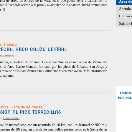
Pista de Hielo de Arroyo de la Miel, en la que puede venir a patinar con tu
Área d
ólo 5 ? tendrás acceso a la pista y al alquiler de los patines, habrá premio para
Agenda 
s!!!
Convoca
Sala de 
del Trabuco
PECIAL ARCO CALIZO CENTRAL
enderismo
rismo, a celebrar el próximo 1 de noviembre en el municipio de Villanueva
en el Arco Calizo Central, formado por los picos de Gibalto, San Jorge y
 ruta de dificultad técnica alta y dificultad física media-alta. Más información
to adjunto.
tural Sierra de las Nieves
SIÓN AL PICO TORRECILLAS
4 |
Senderismo
cial de montañismo con un recorrido de 16 km, con un desnivel de 900 m y
 máxima de 1919 m., en uno de los más bellos parajes como es la Sierra de las