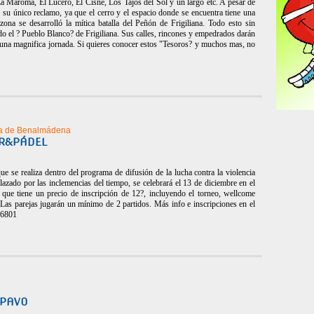
 Maroma, El Lucero, El Cisne, Los Tajos del Sol y un largo etc. A pesar de
 su único reclamo, ya que el cerro y el espacio donde se encuentra tiene una
 zona se desarrolló la mítica batalla del Peñón de Frigiliana. Todo esto sin
do el ? Pueblo Blanco? de Frigiliana. Sus calles, rincones y empedrados darán
e una magnifica jornada. Si quieres conocer estos "Tesoros? y muchos mas, no
ta de Benalmádena
R&PÁDEL
e se realiza dentro del programa de difusión de la lucha contra la violencia
azado por las inclemencias del tiempo, se celebrará el 13 de diciembre en el
que tiene un precio de inscripción de 12?, incluyendo el torneo, wellcome
 Las parejas jugarán un mínimo de 2 partidos. Más info e inscripciones en el
76801
 PAVO