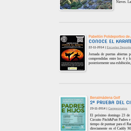
Nieves. La 
Pabellón Polideportivo de 
CONOCE EL KARAT
22-11-2014 |
Escuelas Deporti
Jornada de puertas abiertas 
comprendidas entre los 4 y lo
posteriormente una exhibición, 
Benalmádena Golf
2ª PRUEBA DEL CI
23-11-2014 |
Campeonatos
El próximo domingo 23 de no
Circuito Pitch&Putt Padres e 
tiempo de puntuar para el Ra
directamente en el Caddy M