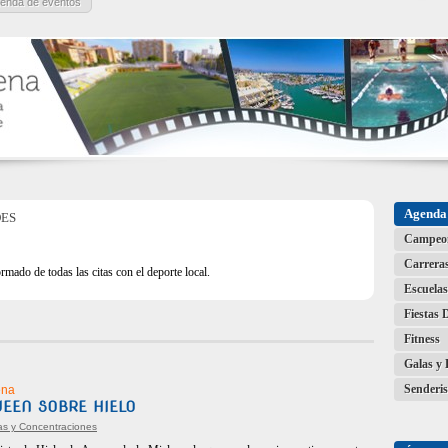
enda de eventos
Agenda 
DES
Campeo
Carrera
rmado de todas las citas con el deporte local.
Escuelas
Fiestas 
Fitness
Galas y 
Senderi
ena
WEEN SOBRE HIELO
vas y Concentraciones