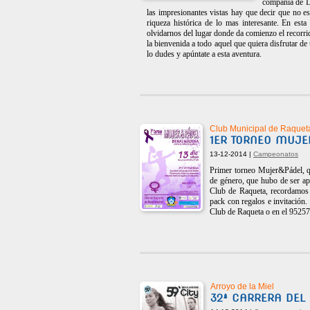
compañía de La
las impresionantes vistas hay que decir que no es
riqueza histórica de lo mas interesante. En esta
olvidarnos del lugar donde da comienzo el recorri
la bienvenida a todo aquel que quiera disfrutar d
lo dudes y apúntate a esta aventura.
Club Municipal de Raque
1ER TORNEO MUJE
13-12-2014 |
Campeonatos
Primer torneo Mujer&Pádel, qu
de género, que hubo de ser apl
Club de Raqueta, recordamos 
pack con regalos e invitación.
Club de Raqueta o en el 9525
Arroyo de la Miel
32ª CARRERA DEL