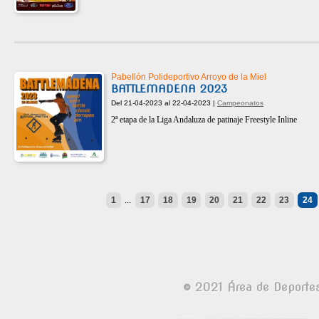
Pabellón Polideportivo Arroyo de la Miel
BATTLEMADENA 2023
Del 21-04-2023 al 22-04-2023 |
Campeonatos
2ª etapa de la Liga Andaluza de patinaje Freestyle Inline
1
...
17
18
19
20
21
22
23
24
© 2021 Área de Deporte