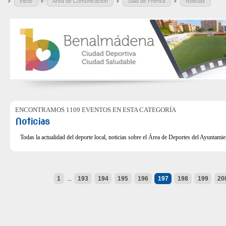
Inicio
Área de Comunicación
Sala de Prensa
Noticias
ENCONTRAMOS 1109 EVENTOS EN ESTA CATEGORÍA
Noticias
Todas la actualidad del deporte local, noticias sobre el Área de Deportes del Ayuntam
1
...
193
194
195
196
197
198
199
20