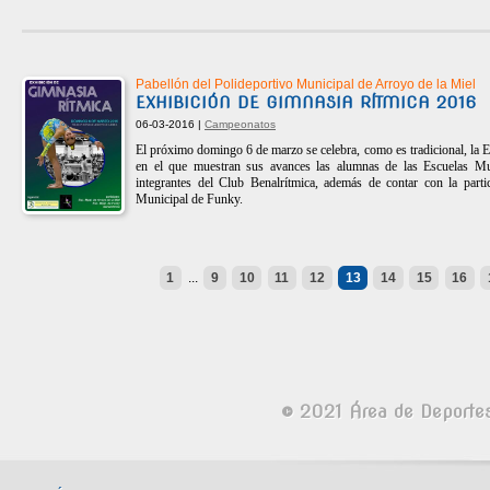
Pabellón del Polideportivo Municipal de Arroyo de la Miel
EXHIBICIÓN DE GIMNASIA RÍTMICA 2016
06-03-2016 |
Campeonatos
El próximo domingo 6 de marzo se celebra, como es tradicional, la 
en el que muestran sus avances las alumnas de las Escuelas Mu
integrantes del Club Benalrítmica, además de contar con la parti
Municipal de Funky.
1
...
9
10
11
12
13
14
15
16
© 2021 Área de Deporte