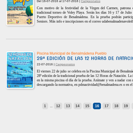
Del 16-07-2016 al 17-07-2016 |
Campeonatos
Con motivo de la festividad de la Virgen del Carmen, patrona 
tradicional torneo de Voley Playa. Serán los días 16 y 17 de Julio
Puerto Deportivo de Benalmádena. En la prueba podrán partici
Seniors. Más info e inscripciones en el correo
udabenalmadenavolei
Piscina Municipal de Benalmádena Pueblo
29ª EDICIÓN DE LAS 12 HORAS DE NATA
22-07-2016 |
Campeonatos
El viernes 22 de julio se celebra en la Piscina Municipal de Benalmád
28ª edición de la tradicional prueba de las 12 Horas de Natación. La 
en la misma piscina el día de la prueba. Anímate y ven a nadar con
descargando la normativa, en
pdmactividad@benalmadena.es
o en e
1
...
12
13
14
15
16
17
18
19