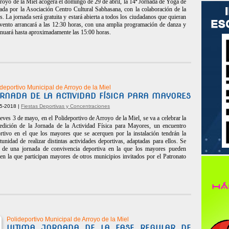
royo de la Miel acogerá el domingo de 29 de abril, la 14ª Jornada de Yoga de
da por la Asociación Centro Cultural Sabhasana, con la colaboración de la
. La jornada será gratuita y estará abierta a todos los ciudadanos que quieran
l evento arrancará a las 12:30 horas, con una amplia programación de danza y
tinuará hasta aproximadamente las 15:00 horas.
deportivo Municipal de Arroyo de la Miel
RNADA DE LA ACTIVIDAD FÍSICA PARA MAYORES
5-2018 |
Fiestas Deportivas y Concentraciones
ueves 3 de mayo, en el Polideportivo de Arroyo de la Miel, se va a celebrar la
edición de la Jornada de la Actividad Física para Mayores, un encuentro
rtivo en el que los mayores que se acerquen por la instalación tendrán la
tunidad de realizar distintas actividades deportivas, adaptadas para ellos. Se
a de una jornada de convivencia deportiva en la que los mayores pueden
 y en la que participan mayores de otros municipios invitados por el Patronato
Polideportivo Municipal de Arroyo de la Miel
ULTIMA JORNADA DE LA FASE REGULAR DE