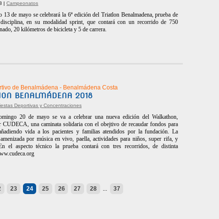
8 |
Campeonatos
 13 de mayo se celebrará la 6ª edición del Triatlon Benalmadena, prueba de
 disciplina, en su modalidad sprint, que contará con un recorrido de 750
nado, 20 kilómetros de bicicleta y 5 de carrera.
rtivo de Benalmádena - Benalmádena Costa
ON BENALMÁDENA 2018
iestas Deportivas y Concentraciones
omingo 20 de mayo se va a celebrar una nueva edición del Walkathon,
r CUDECA, una caminata solidaria con el obejtivo de recaudar fondos para
añadiendo vida a los pacientes y familias atendidos por la fundación. La
 amenizada por música en vivo, paella, actividades para niños, super rifa, y
 el aspecto técnico la prueba contará con tres recorridos, de distinta
 www.cudeca.org
2
23
24
25
26
27
28
...
37