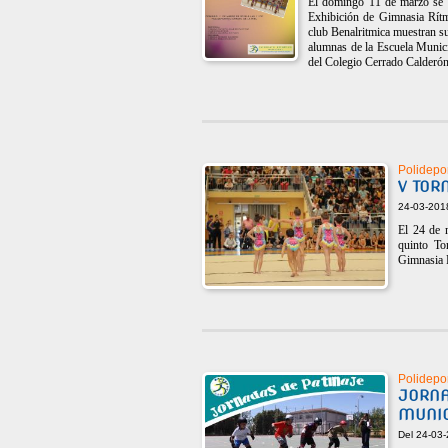
El domingo 11 de marzo se c
Exhibición de Gimnasia Rítmi
club Benalritmica muestran sus
alumnas de la Escuela Munici
del Colegio Cerrado Calderón
Polidepor
V TOR
24-03-201
El 24 de m
quinto To
Gimnasia R
Polidepor
JORNA
MUNIC
Del 24-03-