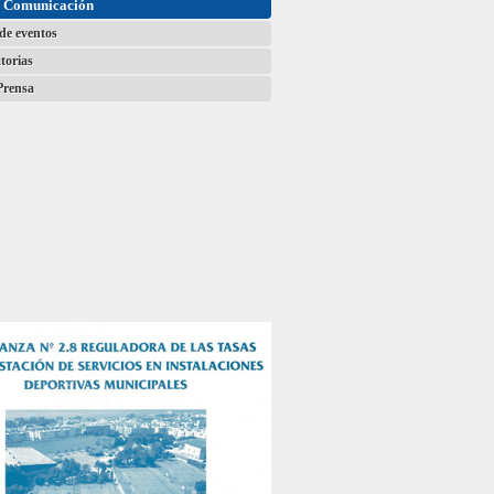
e Comunicación
de eventos
torias
Prensa