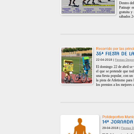
Dentro del
Patinaje e
gratuita y
sábados 24
Recorrido por las prin
35ª FIESTA DE L
22-04-2018 |
Fiestas Depor
El domingo 22 de abril se v
el que se pretende que tod
una fiesta popular, con un
la pista de Atletismo para
los premios a los mejores d
Polideportivo Munic
14ª JORNAD
29-04-2018 |
Fiestas 