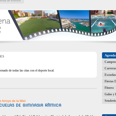
enda de eventos
Agenda 
DES
Campeo
Carrera
rmado de todas las citas con el deporte local.
Escuelas
Fiestas 
Fitness
Galas y 
Senderi
e Arroyo de la Miel
SCUELAS DE GIMNASIA RÍTMICA