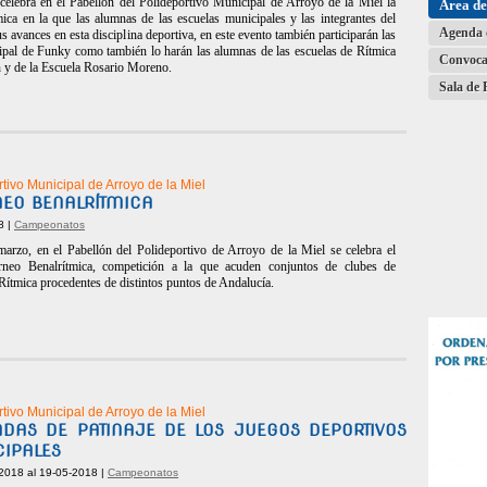
elebra en el Pabellón del Polideportivo Municipal de Arroyo de la Miel la
Área d
ca en la que las alumnas de las escuelas municipales y las integrantes del
Agenda 
 avances en esta disciplina deportiva, en este evento también participarán las
pal de Funky como también lo harán las alumnas de las escuelas de Rítmica
Convoca
 y de la Escuela Rosario Moreno.
Sala de 
tivo Municipal de Arroyo de la Miel
NEO BENALRÍTMICA
8 |
Campeonatos
arzo, en el Pabellón del Polideportivo de Arroyo de la Miel se celebra el
rneo Benalrítmica, competición a la que acuden conjuntos de clubes de
ítmica procedentes de distintos puntos de Andalucía.
tivo Municipal de Arroyo de la Miel
DAS DE PATINAJE DE LOS JUEGOS DEPORTIVOS
IPALES
2018 al 19-05-2018 |
Campeonatos