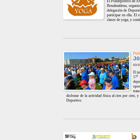
El Polideportivo de Ar
Benalmádena, organiza
delegación de Deportes
participar en ella. E
clases de yoga, y con
Poli
JO
03-0
El j
17ª 
depo
opor
trat
disfrutar de la actividad física al cien por cien,
Deportivo.