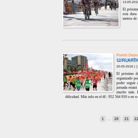
13-05-201
El próximo
esta dura
metros de 
Puerto Depo
WALKATH
20-05-2018 |
F
El próximo d
organizado po
poder seguir 
jornada estará
mucho más. En
dificultad. Más info en el tlf.: 952 564 910 o en
1
...
20
21
2