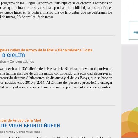
 programa de los Juegos Deportivos Municipales se celebrarán 3 Jornadas de
n las que habrá carreras y distintas pruebas de habilidad, la inscripción es
 se puede hacer en la pista el mismo día de la prueba, que se celebrarán los
 de marzo, 28 de arbil y 19 de mayo
cipales calles de Arroyo de la Miel y Benalmádena Costa
A BICICLETA
tivas y Concentraciones
a a celebrar la 35ª edición de la Fiesta de la Bicicleta, un evento deportivo en
a la familia disfrute de un día juntos convirtiendo una actividad deportiva en
 recorrido de unos 8 kilometros de distancia y el de los Babys, que se hace en
 los nacidos entre 2010 y 2014. Al término del paseo se procederá a entregar
isfraces y al sorteo de más de un centenar de premios entre los participantes.
ipal de Arroyo de la Miel
A DE YOGA BENALMÁDENA
Deportivas y Concentraciones