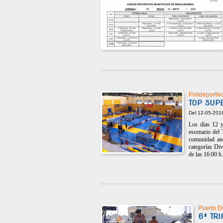
Polideportiv
TOP SUP
Del 12-05-201
Los días 12 y
escenario del
comunidad an
categorías Div
de las 16:00 h.
Puerto D
6º TR