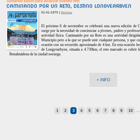
Sumando pasos para alcanzar nuestro reto
CAMINANDO POR UN RETO, DESTINO LONGYEARBYEN
01-01-1970 |
Noticias
El próximo 6 de noviembre se celebrará una nueva edición de 
surge por la necesidad de concienciar a jóvenes, padres y profesor
actividad física. Caminando por un Reto es una actividad dirigida
Municipio pero a la que se puede unir cualquier persona, y que cu
ocasión con un recorrido aproximado de 4 km. En esta ocasión hem
de Longyearbyen, situada a 4.730km, el reto marcado es cubrir l
Benalmádena de la ciudad noruega.
+ INFO
1
2
3
4
5
6
7
8
9
10
..