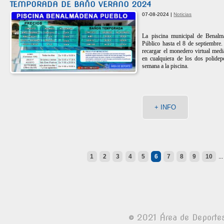
TEMPORADA DE BAÑO VERANO 2024
07-08-2024 |
Noticias
La piscina municipal de Benalm
Público hasta el 8 de septiembre
recargar el monedero virtual medi
en cualquiera de los dos polidep
semana a la piscina.
+ INFO
1
2
3
4
5
6
7
8
9
10
..
© 2021 Área de Deporte