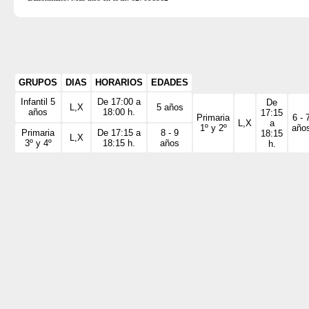
GRUPOS
DIAS
HORARIOS
EDADES
Infantil 5
De 17:00 a
De
L,X
5 años
años
18:00 h.
17:15
Primaria
6 - 
L,X
a
1º y 2º
año
Primaria
De 17:15 a
8 - 9
18:15
L,X
3º y 4º
18:15 h.
años
h.