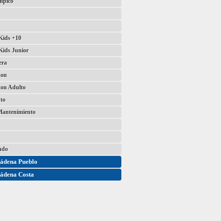
mpico
ids +10
ids Junior
era
ton
on Adulto
to
Mantenimiento
ndo
ádena Pueblo
ádena Costa