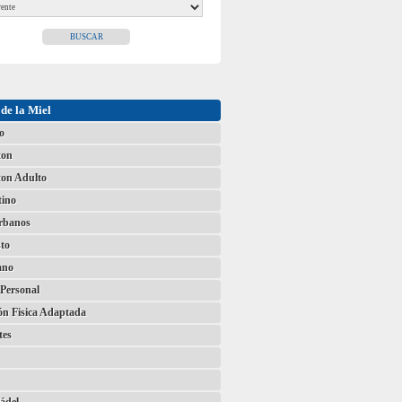
de la Miel
o
ton
on Adulto
tino
Urbanos
to
ano
Personal
ón Fisica Adaptada
tes