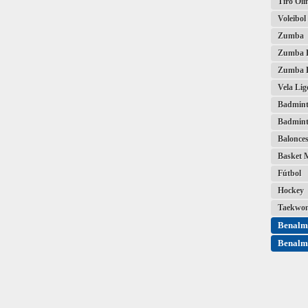
Tiro Olí
Voleibol
Zumba
Zumba K
Zumba K
Vela Lig
Badmin
Badmint
Balonces
Basket 
Fútbol
Hockey
Taekwo
Benalm
Benalm