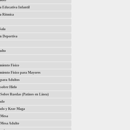
ádel
 Educativa Infantil
a Rítmica
Sala
ón Deportiva
ulto
iento Físico
miento Físico para Mayores
 para Adultos
 sobre Hielo
 Sobre Ruedas (Patines en Línea)
ndo
do y Krav Maga
e Mesa
 Mesa Adulto