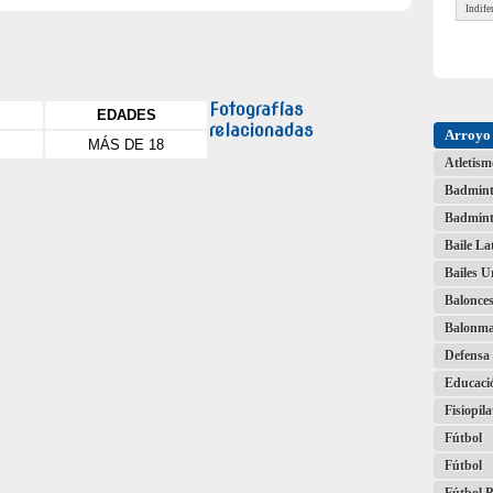
Fotografías
EDADES
relacionadas
Arroyo 
MÁS DE 18
Atletism
Badmin
Badmint
Baile La
Bailes 
Balonces
Balonm
Defensa 
Educaci
Fisiopila
Fútbol
Fútbol