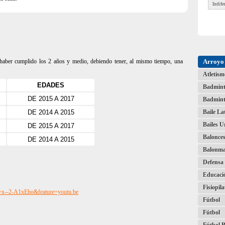
e haber cumplido los 2 años y medio, debiendo tener, al mismo tiempo, una
Arroyo 
Atletism
EDADES
Badmin
DE 2015 A 2017
Badmint
DE 2014 A 2015
Baile La
Bailes 
DE 2015 A 2017
Balonces
DE 2014 A 2015
Balonm
Defensa 
Educaci
Fisiopila
x--2-A1xEho&feature=youtu.be
Fútbol
Fútbol