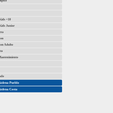
mpico
ids +10
ids Junior
era
ton
on Adulto
to
Mantenimiento
ndo
ádena Pueblo
ádena Costa