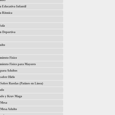
ádel
 Educativa Infantil
a Rítmica
Sala
ón Deportiva
ulto
iento Físico
miento Físico para Mayores
 para Adultos
 sobre Hielo
 Sobre Ruedas (Patines en Línea)
ndo
do y Krav Maga
e Mesa
 Mesa Adulto