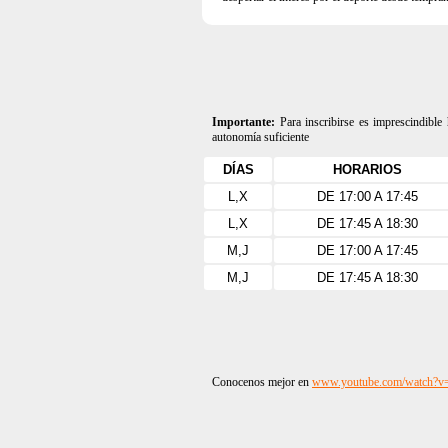
Importante:
Para inscribirse es imprescindibl
autonomía suficiente
DÍAS
HORARIOS
L,X
DE 17:00 A 17:45
L,X
DE 17:45 A 18:30
M,J
DE 17:00 A 17:45
M,J
DE 17:45 A 18:30
Conocenos mejor en
www.youtube.com/watch?v=