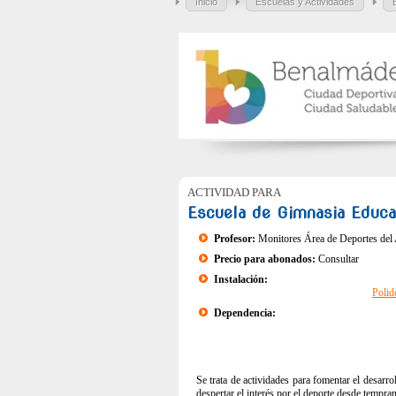
Inicio
Escuelas y Actividades
ACTIVIDAD PARA
Escuela de Gimnasia Educat
Profesor:
Monitores Área de Deportes del
Precio para abonados:
Consultar
Instalación:
Polid
Dependencia:
Se trata de actividades para fomentar el desarr
despertar el interés por el deporte desde tempra