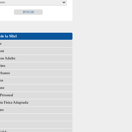
de la Miel
o
ton
on Adulto
tino
Urbanos
to
ano
Personal
ón Fisica Adaptada
tes