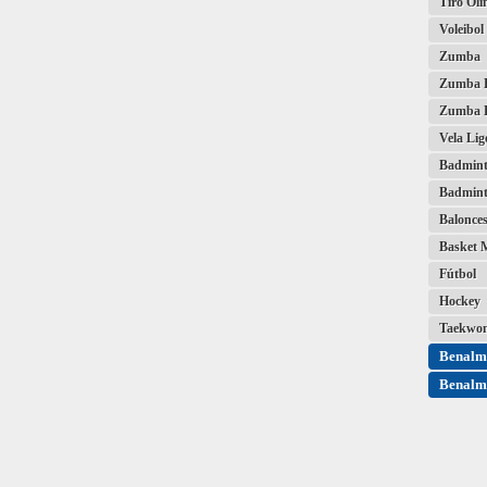
Tiro Olí
Voleibol
Zumba
Zumba K
Zumba K
Vela Lig
Badmin
Badmint
Balonces
Basket 
Fútbol
Hockey
Taekwo
Benalm
Benalm