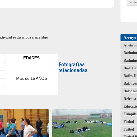
ividad se desarrolla al aire libre.
Arroyo 
Atletism
Badmin
EDADES
Badmint
Fotografías
Baile La
relacionadas
Bailes 
Más de 16 AÑOS
Balonces
Balonm
Defensa 
Educaci
Fisiopila
Fútbol
Fútbol