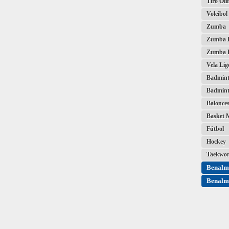
Tiro Olí
Voleibol
Zumba
Zumba K
Zumba K
Vela Lig
Badmin
Badmint
Balonces
Basket 
Fútbol
Hockey
Taekwo
Benalm
Benalm