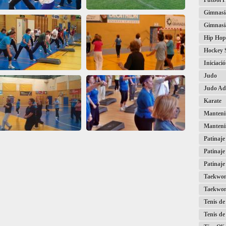
Fútbol P
Gimnasia
Gimnasi
Hip Hop
Hockey 
Iniciaci
Judo
Judo Ad
Karate
Mantenim
Manteni
Patinaje
Patinaje
Patinaje
Taekwo
Taekwon
Tenis d
Tenis de