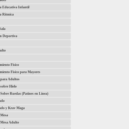
ádel
 Educativa Infantil
a Rítmica
Sala
ón Deportiva
ulto
iento Físico
miento Físico para Mayores
 para Adultos
 sobre Hielo
 Sobre Ruedas (Patines en Línea)
ndo
do y Krav Maga
e Mesa
 Mesa Adulto