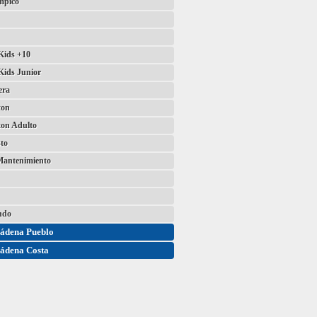
mpico
ids +10
ids Junior
era
ton
on Adulto
to
Mantenimiento
ndo
ádena Pueblo
ádena Costa