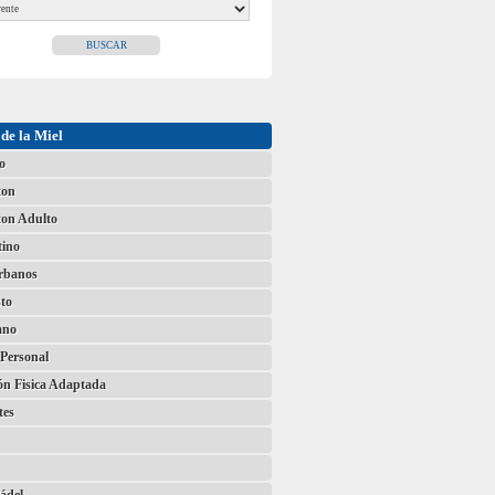
de la Miel
o
ton
on Adulto
tino
Urbanos
to
ano
Personal
ón Fisica Adaptada
tes